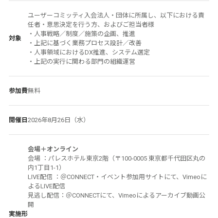
ユーザーコミッティ入会法人・団体に所属し、以下における責
任者・意思決定を行う方、およびご担当者様
・人事戦略／制度／施策の企画、推進
対象
・上記に基づく業務プロセス設計／改善
・人事領域におけるDX推進、システム選定
・上記の実行に関わる部門の組織運営
参加費
無料
開催日
2026年8月26日（水）
会場＋オンライン
会場 ：パレスホテル東京2階（〒100-0005 東京都千代田区丸の
内1丁目1-1）
LIVE配信 ：＠CONNECT・イベント参加用サイトにて、Vimeoに
よるLIVE配信
見逃し配信：＠CONNECTにて、Vimeoによるアーカイブ動画公
開
実施形