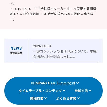
～」
・16:10-17:15 「「全社員AIワーカー化」で実現する組織
変革と人の介在価値 ― AI時代に求められる戦略人事とは
―」
2026-08-04
NEWS
一部コンテンツの現地申込について、中継
更新履歴
会場の受付を開始しました。
2026-06-15
特設ページオープン＆お申込受付を開始し
ました。
COMPANY User Summitとは
2026-06-08
タイムテーブル・コンテンツ
参加方法
本イベント特設ページは、2026年6月15日
（月）中に公開・お申込開始予定です。恐
開催概要
よくある質問
れ入りますが、公開まで今しばらくお待ち