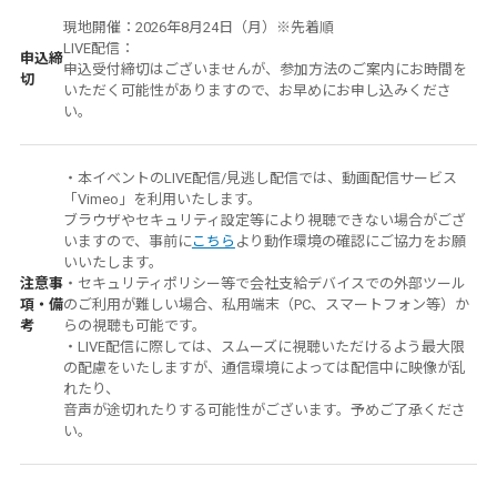
現地開催：2026年8月24日（月）※先着順
LIVE配信：
申込締
申込受付締切はございませんが、参加方法のご案内にお時間を
切
いただく可能性がありますので、お早めにお申し込みくださ
い。
・本イベントのLIVE配信/見逃し配信では、動画配信サービス
「Vimeo」を利用いたします。
ブラウザやセキュリティ設定等により視聴できない場合がござ
いますので、事前に
こちら
より動作環境の確認にご協力をお願
いいたします。
注意事
・セキュリティポリシー等で会社支給デバイスでの外部ツール
項・備
のご利用が難しい場合、私用端末（PC、スマートフォン等）か
考
らの視聴も可能です。
・LIVE配信に際しては、スムーズに視聴いただけるよう最大限
の配慮をいたしますが、通信環境によっては配信中に映像が乱
れたり、
音声が途切れたりする可能性がございます。予めご了承くださ
い。