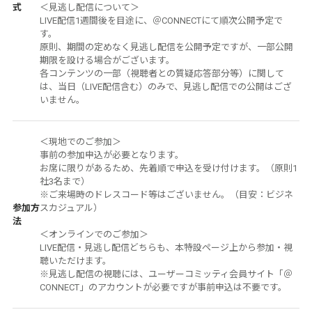
式
＜見逃し配信について＞
LIVE配信1週間後を目途に、＠CONNECTにて順次公開予定で
す。
原則、期間の定めなく見逃し配信を公開予定ですが、一部公開
期限を設ける場合がございます。
各コンテンツの一部（視聴者との質疑応答部分等）に関して
は、当日（LIVE配信含む）のみで、見逃し配信での公開はござ
いません。
＜現地でのご参加＞
事前の参加申込が必要となります。
お席に限りがあるため、先着順で申込を受け付けます。（原則1
社3名まで）
※ご来場時のドレスコード等はございません。（目安：ビジネ
参加方
スカジュアル）
法
＜オンラインでのご参加＞
LIVE配信・見逃し配信どちらも、本特設ページ上から参加・視
聴いただけます。
※見逃し配信の視聴には、ユーザーコミッティ会員サイト「＠
CONNECT」のアカウントが必要ですが事前申込は不要です。