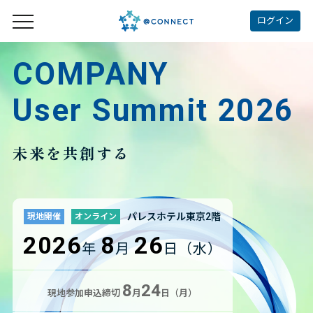
ログイン
COMPANY
User Summit 2026
未来を共創する
パレスホテル東京2階
現地開催
オンライン
2026
8
26
年
月
日（水）
8
24
現地参加申込締切
月
日（月）